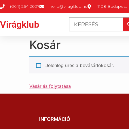
(06 1) 264 2607
hello@viragklub.hu
1108 Budapest M
Virágklub
Kosár
Jelenleg üres a bevásárlókosár.
Vásárlás folytatása
INFORMÁCIÓ