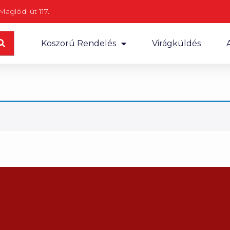
aglódi út 117.
Koszorú Rendelés
Virágküldés