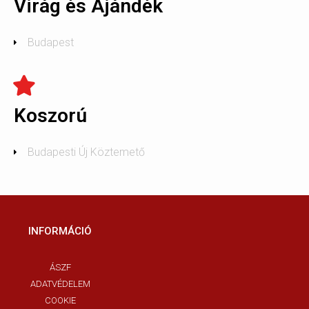
Virág és Ajándék
Budapest
Koszorú
Budapesti Új Köztemető
INFORMÁCIÓ
ÁSZF
ADATVÉDELEM
COOKIE