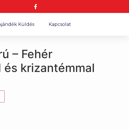
Ajándék Küldés
Kapcsolat
rú – Fehér
l és krizantémmal