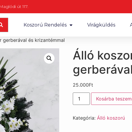
aglódi út 117.
Koszorú Rendelés
Virágküldés
r gerberával és krizantémmal
Álló koszo
gerberáva
25.000
Ft
Kosárba teszem
Kategória:
Álló koszorú