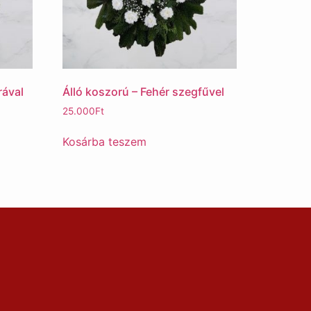
rával
Álló koszorú – Fehér szegfűvel
25.000
Ft
Kosárba teszem