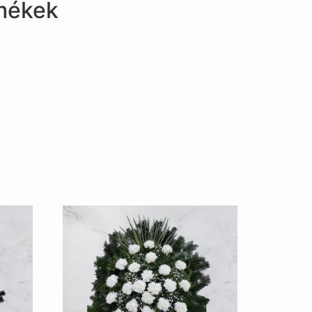
mékek