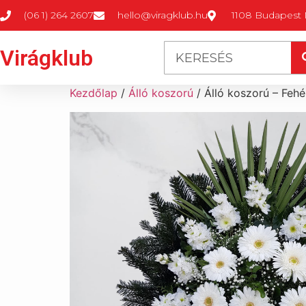
(06 1) 264 2607
hello@viragklub.hu
1108 Budapest M
Virágklub
Kezdőlap
/
Álló koszorú
/ Álló koszorú – Fehé