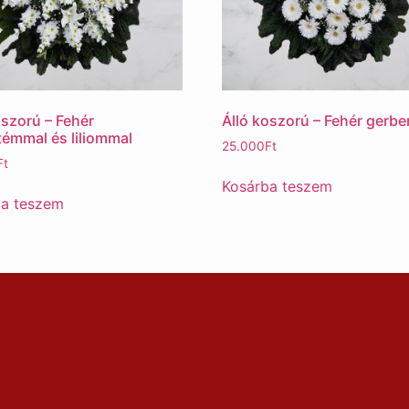
oszorú – Fehér
Álló koszorú – Fehér gerbe
témmal és liliommal
25.000
Ft
Ft
Kosárba teszem
ba teszem