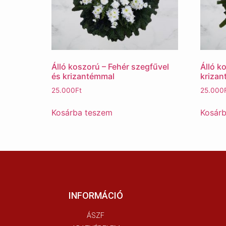
Álló koszorú – Fehér szegfűvel
Álló k
és krizantémmal
krizan
25.000
Ft
25.000
Kosárba teszem
Kosár
INFORMÁCIÓ
ÁSZF