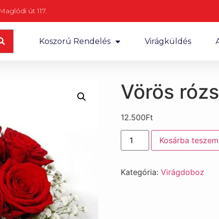
aglódi út 117.
Koszorú Rendelés
Virágküldés
Vörös róz
12.500
Ft
Kosárba teszem
Kategória:
Virágdoboz