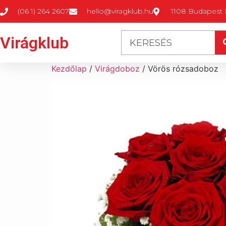
(06 1) 264 2607
hello@viragklub.hu
1108 Budapest M
Virágklub
Kezdőlap
/
Virágdoboz
/ Vörös rózsadoboz