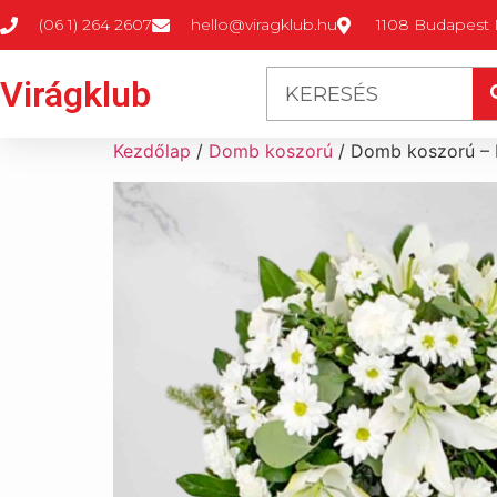
(06 1) 264 2607
hello@viragklub.hu
1108 Budapest M
Virágklub
Kezdőlap
/
Domb koszorú
/ Domb koszorú – F