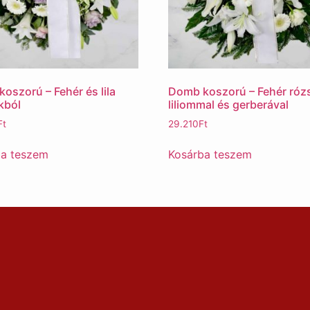
oszorú – Fehér és lila
Domb koszorú – Fehér rózs
kból
liliommal és gerberával
Ft
29.210
Ft
ba teszem
Kosárba teszem