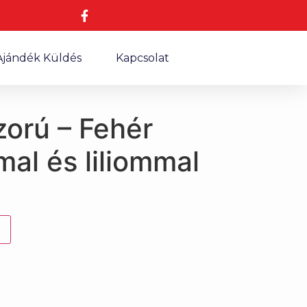
Ajándék Küldés
Kapcsolat
orú – Fehér
al és liliommal