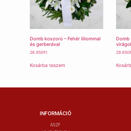
Domb koszorú – Fehér liliommal
Domb k
és gerberával
virágo
26.950
Ft
29.650
Kosárba teszem
Kosár
INFORMÁCIÓ
ÁSZF