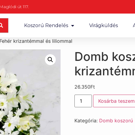
aglódi út 117.
Koszorú Rendelés
Virágküldés
ehér krizantémmal és liliommal
Domb kosz
krizantémm
26.350
Ft
Kosárba teszem
Kategória:
Domb koszorú