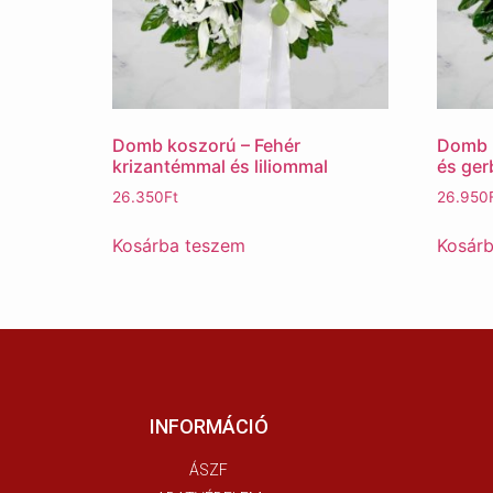
Domb koszorú – Fehér
Domb k
krizantémmal és liliommal
és ger
26.350
Ft
26.950
Kosárba teszem
Kosár
INFORMÁCIÓ
ÁSZF