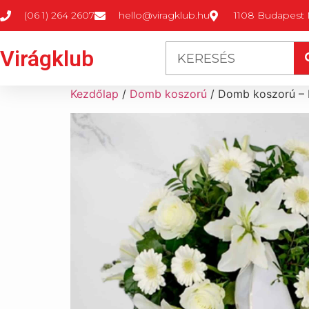
(06 1) 264 2607
hello@viragklub.hu
1108 Budapest M
Virágklub
Kezdőlap
/
Domb koszorú
/ Domb koszorú – F