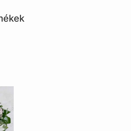
mékek