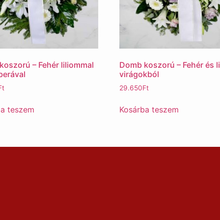
oszorú – Fehér liliommal
Domb koszorú – Fehér és li
berával
virágokból
Ft
29.650
Ft
ba teszem
Kosárba teszem