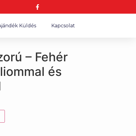
Ajándék Küldés
Kapcsolat
orú – Fehér
liliommal és
l