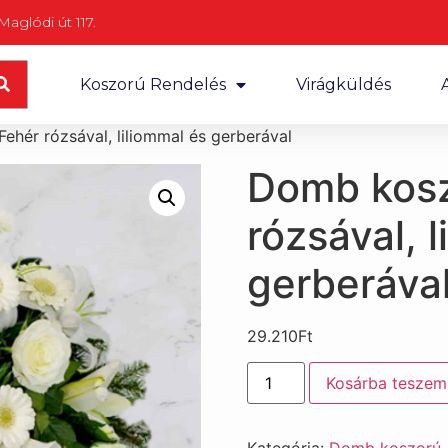
aglódi út 117.
Koszorú Rendelés
Virágküldés
ehér rózsával, liliommal és gerberával
Domb kosz
rózsával, 
gerberáva
29.210
Ft
Kosárba teszem