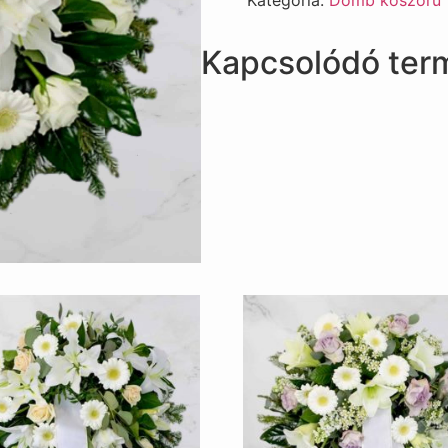
Kategória:
Domb koszorú
Kapcsolódó ter