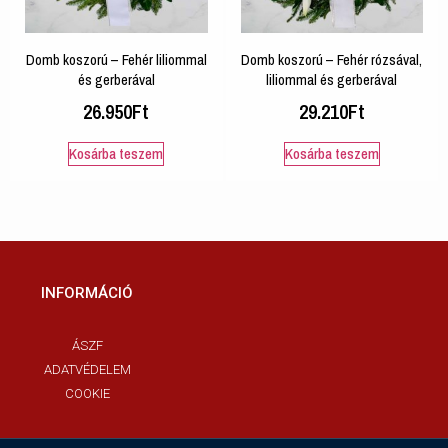
Domb koszorú – Fehér liliommal
Domb koszorú – Fehér rózsával,
és gerberával
liliommal és gerberával
26.950
Ft
29.210
Ft
Kosárba teszem
Kosárba teszem
INFORMÁCIÓ
ÁSZF
ADATVÉDELEM
COOKIE