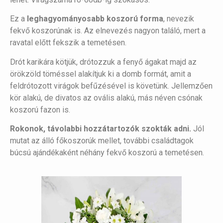
Ez a
leghagyományosabb koszorú forma
, nevezik
fekvő koszorúnak is. Az elnevezés nagyon találó, mert a
ravatal előtt fekszik a temetésen.
Drót karikára kötjük, drótozzuk a fenyő ágakat majd az
örökzöld töméssel alakítjuk ki a domb formát, amit a
feldrótozott virágok befűzésével is követünk. Jellemzően
kör alakú, de divatos az ovális alakú, más néven csónak
koszorú fazon is.
Rokonok, távolabbi hozzátartozók szokták adni.
Jól
mutat az álló főkoszorúk mellet, további családtagok
búcsú ajándékaként néhány fekvő koszorú a temetésen.