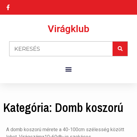
Virágklub
Kategória: Domb koszorú
A domb koszorú mérete a 40-100cm szélesség között
lehet. Virágszáma10-60db-ig szokásos.